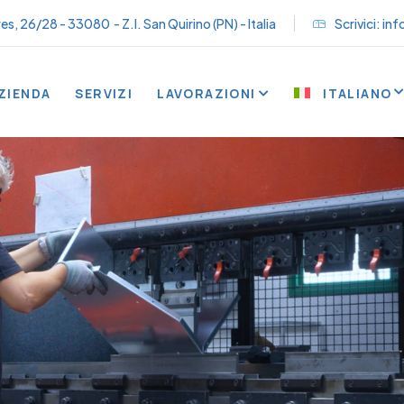
es, 26/28 - 33080 - Z.I. San Quirino (PN) - Italia
Scrivici:
inf
ITALIANO
ZIENDA
SERVIZI
LAVORAZIONI