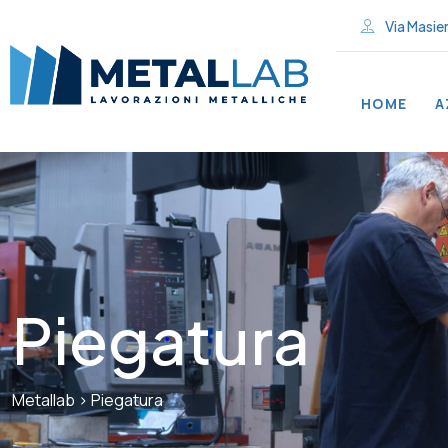
Via Masier
HOME
A
Piegatura
Metallab
>
Piegatura