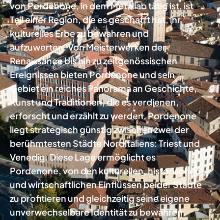
von Pordenone, in dem Metallab tätig ist, ist
Teil einer Region, die es geschafft hat, ihr
kulturelles Erbe zu bewahren und
aufzuwerten. Von Meisterwerken der
Renaissance bis hin zu zeitgenössischen
Ereignissen bieten Pordenone und sein
Gebiet ein reiches Panorama an Geschichte,
Kunst und Traditionen, die es verdienen,
erforscht und erzählt zu werden. Pordenone
liegt strategisch günstig zwischen zwei der
berühmtesten Städte Norditaliens: Triest und
Venedig. Diese Lage ermöglicht es
Pordenone, von den kulturellen, historischen
und wirtschaftlichen Einflüssen beider Städte
zu profitieren und gleichzeitig seine eigene
unverwechselbare Identität zu bewahren.