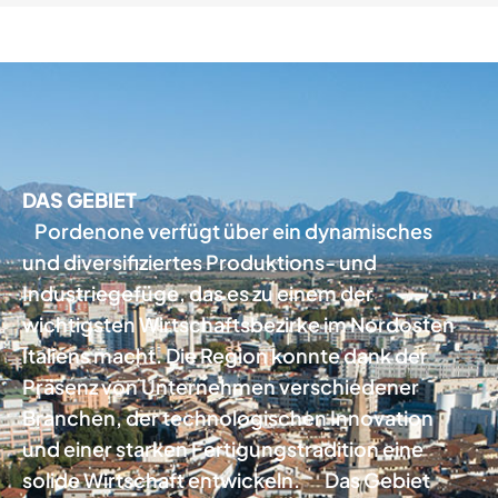
DAS GEBIET
Pordenone verfügt über ein dynamisches
und diversifiziertes Produktions- und
Industriegefüge, das es zu einem der
wichtigsten Wirtschaftsbezirke im Nordosten
Italiens macht. Die Region konnte dank der
Präsenz von Unternehmen verschiedener
Branchen, der technologischen Innovation
und einer starken Fertigungstradition eine
solide Wirtschaft entwickeln. Das Gebiet